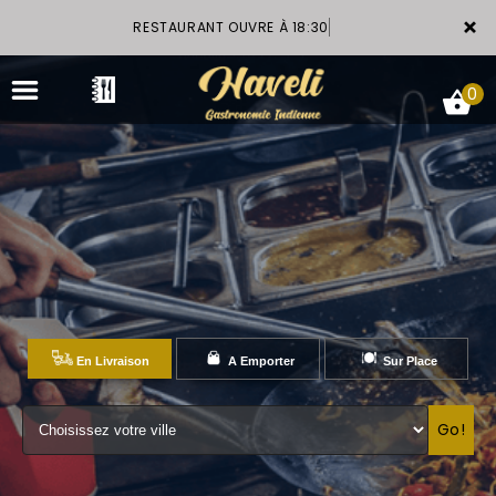
×
RESTAURANT OUVRE À 18:30
0
ACCUEIL
LA CARTE
VOTRE COMPTE
En Livraison
A Emporter
Sur Place
GALERIE
Go!
RÉSERVATION
NOTRE RESTAURANT