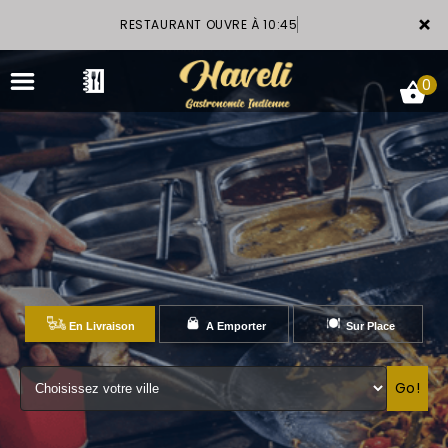
×
RESTAURANT OUVRE À 10:45
0
ACCUEIL
LA CARTE
VOTRE COMPTE
En Livraison
A Emporter
Sur Place
GALERIE
Go!
RÉSERVATION
NOTRE RESTAURANT