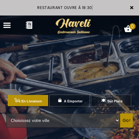
×
RESTAURANT OUVRE À 18:30
0
ACCUEIL
LA CARTE
VOTRE COMPTE
En Livraison
A Emporter
Sur Place
GALERIE
Go!
RÉSERVATION
NOTRE RESTAURANT