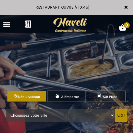
×
RESTAURANT OUVRE À 10:45
0
ACCUEIL
LA CARTE
VOTRE COMPTE
En Livraison
A Emporter
Sur Place
GALERIE
Go!
RÉSERVATION
NOTRE RESTAURANT