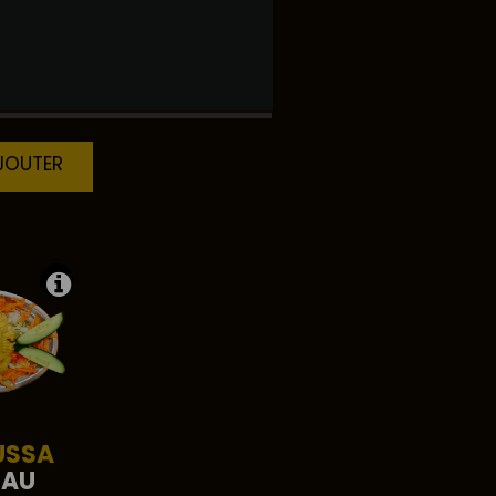
EBAB
AJOUTER
USSA
EAU