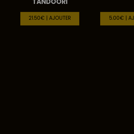
TANDOORI
21.50€ | AJOUTER
5.00€ | A