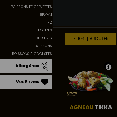
POISSONS ET CREVETTES
BIRYANI
POULET
RIZ
TANDOORI
LÉGUMES
7.00€ | AJOUTER
DESSERTS
BOISSONS
BOISSONS ALCOOLISÉES
Allergènes
Vos Envies
AGNEAU
TIKKA