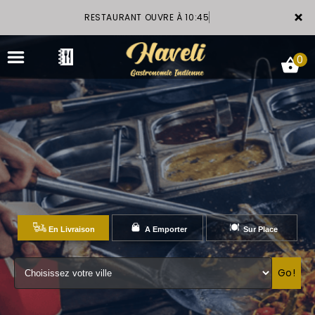
×
RESTAURANT OUVRE À 10:45
0
ACCUEIL
LA CARTE
VOTRE COMPTE
En Livraison
A Emporter
Sur Place
GALERIE
Go!
RÉSERVATION
NOTRE RESTAURANT