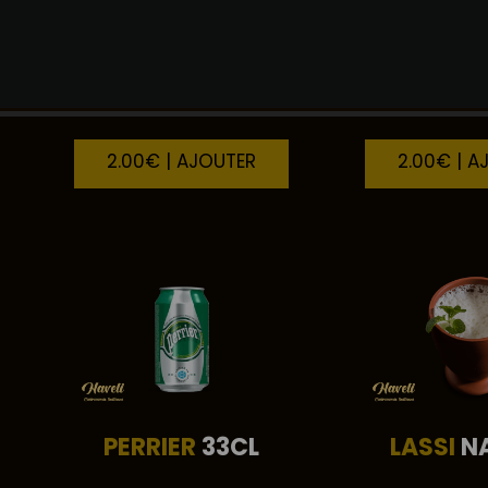
ORANGINA
33CL
SCHWEPP
2.00€ | AJOUTER
2.00€ | A
PERRIER
33CL
LASSI
N