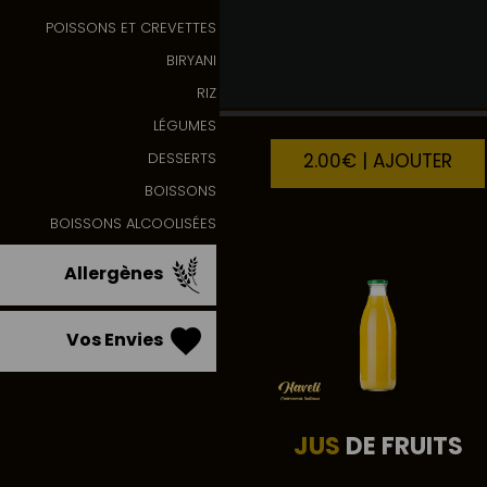
POISSONS ET CREVETTES
BIRYANI
COCA
COLA 33CL
RIZ
LÉGUMES
2.00€ | AJOUTER
DESSERTS
BOISSONS
BOISSONS ALCOOLISÉES
Allergènes
Vos Envies
JUS
DE FRUITS