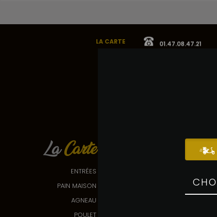
LA CARTE
01.47.08.47.21
La
Carte
ENTRÉES
PAIN MAISON
AGNEAU
POULET