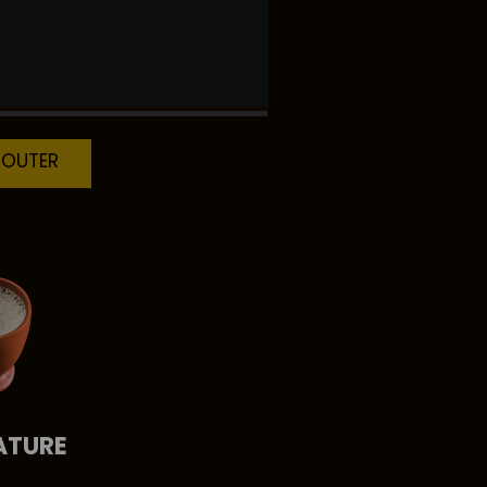
ES
33CL
JOUTER
ATURE